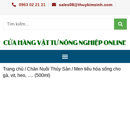
Nhảy
0963 02 21 21
sales08@thuykimsinh.com
tới
nội
Sear
Search
dung
Menu
TRANG CHỦ
CHUẨN ĐOÁN BỆNH
TRỒNG TRỌT
CHĂN NUÔI THỦY SẢN
DỤNG CỤ NÔNG NGHIỆP
KỸ THUẬT
Trang chủ
/
Chăn Nuôi Thủy Sản
/ Men tiêu hóa sống cho
gà, vịt, heo, …. (500ml)