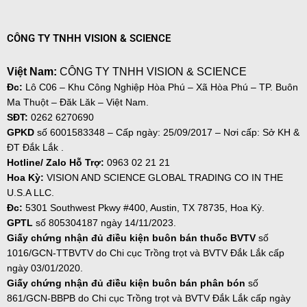
CÔNG TY TNHH VISION & SCIENCE
Việt Nam:
CÔNG TY TNHH VISION & SCIENCE
Đc:
Lô C06 – Khu Công Nghiệp Hòa Phú – Xã Hòa Phú – TP. Buôn
Ma Thuột – Đăk Lăk – Việt Nam.
SĐT:
0262 6270690
GPKD
số
6001583348 – Cấp ngày: 25/09/2017 – Nơi cấp: Sở KH &
ĐT Đắk Lắk .
Hotline/ Zalo Hỗ Trợ:
0963 02 21 21
Hoa Kỳ:
VISION AND SCIENCE GLOBAL TRADING CO IN THE
U.S.A LLC.
Đc:
5301 Southwest Pkwy #400, Austin, TX 78735, Hoa Kỳ.
GPTL
số 805304187 ngày
14/11/2023.
Giấy chứng nhận đủ điều kiện buôn bán thuốc BVTV
số
1016/GCN-TTBVTV do Chi cục Trồng trọt và BVTV Đắk Lắk cấp
ngày 03/01/2020.
Giấy chứng nhận đủ điều kiện buôn bán phân bón
số
861/GCN-BBPB do Chi cục Trồng trọt và BVTV Đắk Lắk cấp ngày