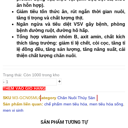
ăn hỗn hợp).
Giảm tiêu tốn thức ăn, rút ngắn thời gian nuôi,
tăng tỉ trọng và chất lượng thịt.
Ngăn ngừa và tiêu diệt VSV gây bệnh, phòng
bệnh đường ruột, đường hô hấp.
Tổng hợp vitamin nhóm B, axit amin, chất kích
thích tăng trưởng: giảm tỉ lệ chết, còi cọc, tăng tỉ
lệ đồng đều, tăng sản lượng, tăng năng suất, cải
thiện chất lượng chăn nuôi.
Men
Trạng thái:
tiêu
Còn 1000 trong kho
+
hóa
-
sống
THÊM VÀO GIỎ HÀNG
cho
SKU
M3-GCN05ML
Category
Chăn Nuôi Thủy Sản
gà,
Sản phẩm liên quan:
chế phẩm men tiêu hóa
,
men tiêu hóa sống
,
vịt,
men vi sinh
heo,
....
SẢN PHẨM TƯƠNG TỰ
(500ml)