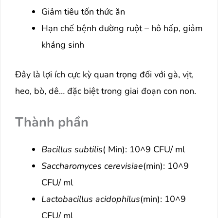
Giảm tiêu tốn thức ăn
Hạn chế bệnh đường ruột – hô hấp, giảm
kháng sinh
Đây là lợi ích cực kỳ quan trọng đối với gà, vịt,
heo, bò, dê… đặc biệt trong giai đoạn con non.
Thành phần
Bacillus subtilis
( Min): 10^9 CFU/ ml
Saccharomyces cerevisiae
(min): 10^9
CFU/ ml
Lactobacillus acidophilus
(min): 10^9
CFU/ ml