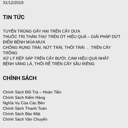
31/12/2019.
TIN TỨC
TUYẾN TRÙNG GÂY HẠI TRÊN CÂY DƯA
THUỐC TRỊ THÁN THƯ TRÊN ỚT HIỆU QUẢ – GIẢI PHÁP DỨT
ĐIỂM BỆNH MÙA MƯA
CHỐNG RỤNG TRÁI, NỨT TRÁI, THỐI TRÁI … TRÊN CÂY
TRỒNG
XỬ LÝ RỆP SÁP TRÊN CÂY BƯỞI, CAM HIỆU QUẢ NHẤT
BỆNH VÀNG LÁ, THỐI RỄ TRÊN CÂY SẦU RIÊNG
CHÍNH SÁCH
Chính Sách Đổi Trả – Hoàn Tiền
Chính Sách Kiểm Hàng
Nghĩa Vụ Của Các Bên
Chính Sách Thanh Toán
Chính Sách Bảo Mật
Chính Sách Vận Chuyển