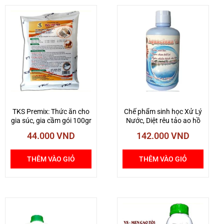
số
lượng
TKS Premix: Thức ăn cho
Chế phẩm sinh học Xử Lý
gia súc, gia cầm gói 100gr
Nước, Diệt rêu tảo ao hồ
44.000
VND
142.000
VND
THÊM VÀO GIỎ
THÊM VÀO GIỎ