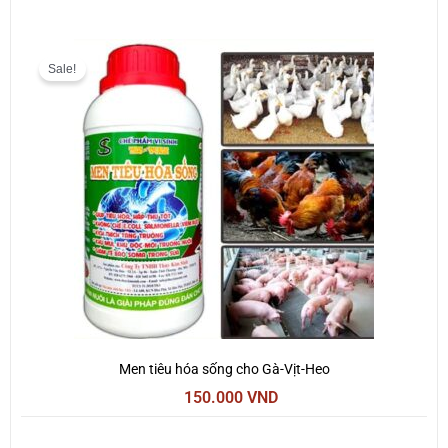
Giá
Giá
gốc
hiện
Sale!
là:
tại
200.000 VND.
là:
150.000 VND.
Men tiêu hóa sống cho Gà-Vịt-Heo
150.000
VND