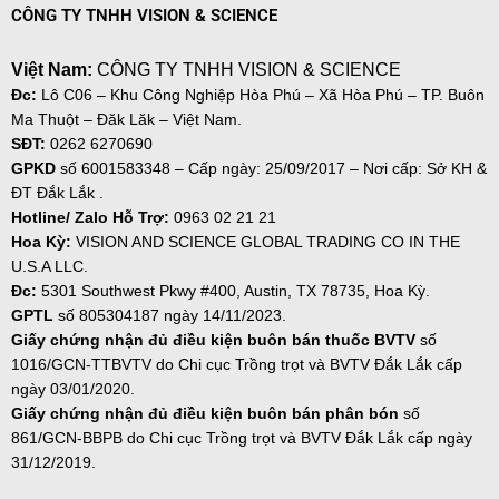
CÔNG TY TNHH VISION & SCIENCE
Việt Nam:
CÔNG TY TNHH VISION & SCIENCE
Đc:
Lô C06 – Khu Công Nghiệp Hòa Phú – Xã Hòa Phú – TP. Buôn
Ma Thuột – Đăk Lăk – Việt Nam.
SĐT:
0262 6270690
GPKD
số
6001583348 – Cấp ngày: 25/09/2017 – Nơi cấp: Sở KH &
ĐT Đắk Lắk .
Hotline/ Zalo Hỗ Trợ:
0963 02 21 21
Hoa Kỳ:
VISION AND SCIENCE GLOBAL TRADING CO IN THE
U.S.A LLC.
Đc:
5301 Southwest Pkwy #400, Austin, TX 78735, Hoa Kỳ.
GPTL
số 805304187 ngày
14/11/2023.
Giấy chứng nhận đủ điều kiện buôn bán thuốc BVTV
số
1016/GCN-TTBVTV do Chi cục Trồng trọt và BVTV Đắk Lắk cấp
ngày 03/01/2020.
Giấy chứng nhận đủ điều kiện buôn bán phân bón
số
861/GCN-BBPB do Chi cục Trồng trọt và BVTV Đắk Lắk cấp ngày
31/12/2019.