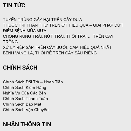
TIN TỨC
TUYẾN TRÙNG GÂY HẠI TRÊN CÂY DƯA
THUỐC TRỊ THÁN THƯ TRÊN ỚT HIỆU QUẢ – GIẢI PHÁP DỨT
ĐIỂM BỆNH MÙA MƯA
CHỐNG RỤNG TRÁI, NỨT TRÁI, THỐI TRÁI … TRÊN CÂY
TRỒNG
XỬ LÝ RỆP SÁP TRÊN CÂY BƯỞI, CAM HIỆU QUẢ NHẤT
BỆNH VÀNG LÁ, THỐI RỄ TRÊN CÂY SẦU RIÊNG
CHÍNH SÁCH
Chính Sách Đổi Trả – Hoàn Tiền
Chính Sách Kiểm Hàng
Nghĩa Vụ Của Các Bên
Chính Sách Thanh Toán
Chính Sách Bảo Mật
Chính Sách Vận Chuyển
NHẬN THÔNG TIN