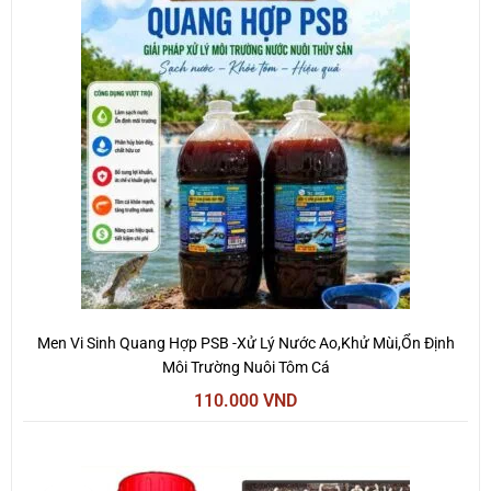
Men Vi Sinh Quang Hợp PSB -Xử Lý Nước Ao,Khử Mùi,Ổn Định
Môi Trường Nuôi Tôm Cá
110.000
VND
Giá
Giá