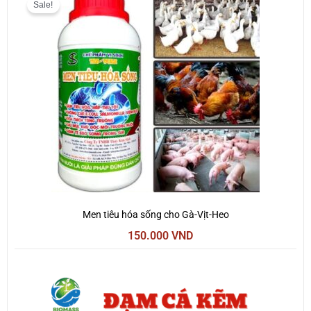
gốc
hiện
Sale!
là:
tại
200.000 VND.
là:
150.000 VND.
Men tiêu hóa sống cho Gà-Vịt-Heo
150.000
VND