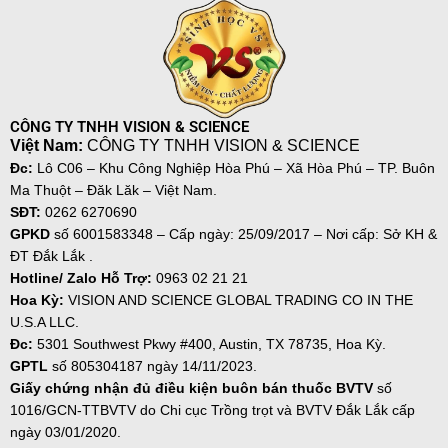
CÔNG TY TNHH VISION & SCIENCE
Việt Nam:
CÔNG TY TNHH VISION & SCIENCE
Đc:
Lô C06 – Khu Công Nghiệp Hòa Phú – Xã Hòa Phú – TP. Buôn
Ma Thuột – Đăk Lăk – Việt Nam.
SĐT:
0262 6270690
GPKD
số
6001583348 – Cấp ngày: 25/09/2017 – Nơi cấp: Sở KH &
ĐT Đắk Lắk .
Hotline/ Zalo Hỗ Trợ:
0963 02 21 21
Hoa Kỳ:
VISION AND SCIENCE GLOBAL TRADING CO IN THE
U.S.A LLC.
Đc:
5301 Southwest Pkwy #400, Austin, TX 78735, Hoa Kỳ.
GPTL
số 805304187 ngày
14/11/2023.
Giấy chứng nhận đủ điều kiện buôn bán thuốc BVTV
số
1016/GCN-TTBVTV do Chi cục Trồng trọt và BVTV Đắk Lắk cấp
ngày 03/01/2020.