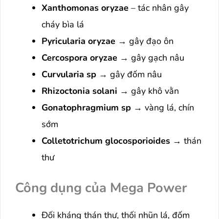
Xanthomonas oryzae
– tác nhân gây
cháy bìa lá
Pyricularia oryzae
→ gây đạo ôn
Cercospora oryzae
→ gây gạch nâu
Curvularia sp
→ gây đốm nâu
Rhizoctonia solani
→ gây khô vằn
Gonatophragmium sp
→ vàng lá, chín
sớm
Colletotrichum glocosporioides
→ thán
thư
Công dụng của Mega Power
Đối kháng thán thư, thối nhũn lá, đốm