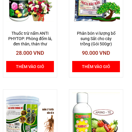
MEGA
POWER
số
lượng
Thuốc trừ nấm ANTI
Phân bón vi lượng bổ
PHYTOP: Phòng đốm lá,
sung Sắt cho cây
đen thân, thán thư
trồng (Gói 500gr)
28.000
VND
90.000
VND
THÊM VÀO GIỎ
THÊM VÀO GIỎ