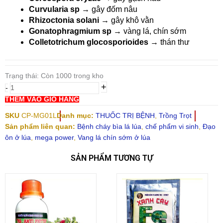
Curvularia sp
→ gây đốm nâu
Rhizoctonia solani
→ gây khô vằn
Gonatophragmium sp
→ vàng lá, chín sớm
Colletotrichum glocosporioides
→ thán thư
Thuốc
Trạng thái:
đặc
Còn 1000 trong kho
+
trị
-
cháy
THÊM VÀO GIỎ HÀNG
bìa
SKU
CP-MG01L
Danh mục:
THUỐC TRỊ BỆNH
,
Trồng Trọt
lá,
Sản phẩm liên quan:
Bệnh cháy bìa lá lúa
,
chế phẩm vi sinh
,
Đạo
vàng
ôn ở lúa
,
mega power
,
Vang lá chín sớm ở lúa
lá,
chín
SẢN PHẨM TƯƠNG TỰ
sớm,
đạo
ôn
ở
cây
lúa: