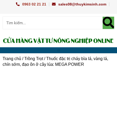
Nhảy
0963 02 21 21
sales08@thuykimsinh.com
tới
nội
Sear
Search
dung
Menu
TRANG CHỦ
CHUẨN ĐOÁN BỆNH
TRỒNG TRỌT
CHĂN NUÔI THỦY SẢN
DỤNG CỤ NÔNG NGHIỆP
KỸ THUẬT
Trang chủ
/
Trồng Trọt
/ Thuốc đặc trị cháy bìa lá, vàng lá,
chín sớm, đạo ôn ở cây lúa: MEGA POWER