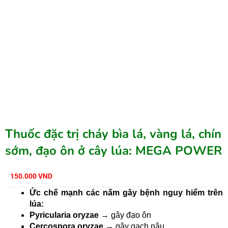
Thuốc đặc trị cháy bìa lá, vàng lá, chín
sớm, đạo ôn ở cây lúa: MEGA POWER
150.000
VND
Ức chế mạnh các nấm gây bệnh nguy hiểm trên
lúa:
Pyricularia oryzae
→ gây đạo ôn
Cercospora oryzae
→ gây gạch nâu