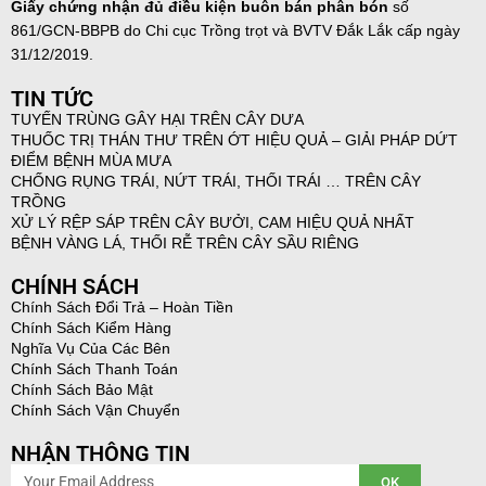
Giấy chứng nhận đủ điều kiện buôn bán phân bón
số
861/GCN-BBPB do Chi cục Trồng trọt và BVTV Đắk Lắk cấp ngày
31/12/2019.
TIN TỨC
TUYẾN TRÙNG GÂY HẠI TRÊN CÂY DƯA
THUỐC TRỊ THÁN THƯ TRÊN ỚT HIỆU QUẢ – GIẢI PHÁP DỨT
ĐIỂM BỆNH MÙA MƯA
CHỐNG RỤNG TRÁI, NỨT TRÁI, THỐI TRÁI … TRÊN CÂY
TRỒNG
XỬ LÝ RỆP SÁP TRÊN CÂY BƯỞI, CAM HIỆU QUẢ NHẤT
BỆNH VÀNG LÁ, THỐI RỄ TRÊN CÂY SẦU RIÊNG
CHÍNH SÁCH
Chính Sách Đổi Trả – Hoàn Tiền
Chính Sách Kiểm Hàng
Nghĩa Vụ Của Các Bên
Chính Sách Thanh Toán
Chính Sách Bảo Mật
Chính Sách Vận Chuyển
NHẬN THÔNG TIN
Email
OK