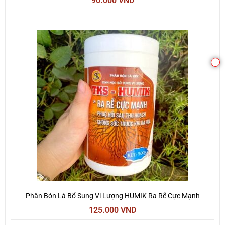
90.000
VND
C
Phân Bón Lá Bổ Sung Vi Lượng HUMIK Ra Rễ Cực Mạnh
125.000
VND