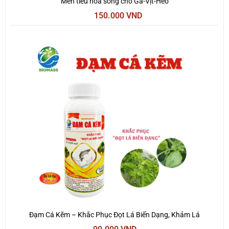
Men tiêu hóa sống cho Gà-Vịt-Heo
150.000
VND
Đạm Cá Kẽm – Khắc Phục Đọt Lá Biến Dạng, Khảm Lá