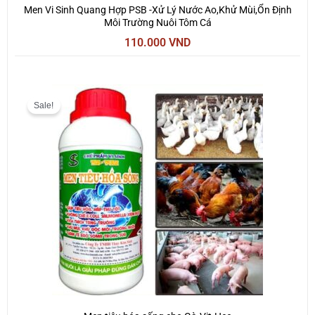
Men Vi Sinh Quang Hợp PSB -Xử Lý Nước Ao,Khử Mùi,Ổn Định
Môi Trường Nuôi Tôm Cá
110.000
VND
Giá
Giá
gốc
hiện
Sale!
là:
tại
200.000 VND.
là:
150.000 VND.