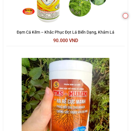
C
Đạm Cá Kẽm – Khắc Phục Đọt Lá Biến Dạng, Khảm Lá
90.000
VND