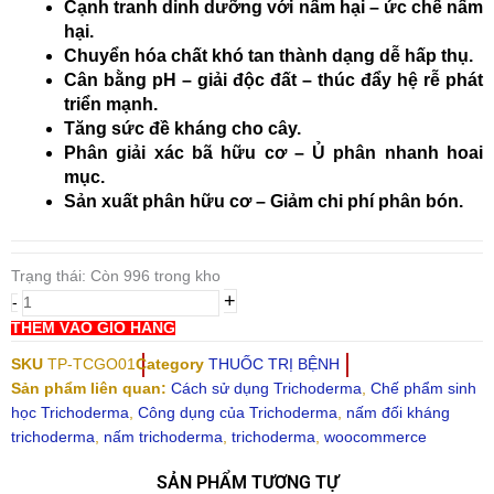
Cạnh tranh dinh dưỡng với nấm hại – ức chế nấm
hại.
Chuyển hóa chất khó tan thành dạng dễ hấp thụ.
Cân bằng pH – giải độc đất – thúc đẩy hệ rễ phát
triển mạnh.
Tăng sức đề kháng cho cây.
Phân giải xác bã hữu cơ – Ủ phân nhanh hoai
mục.
Sản xuất phân hữu cơ – Giảm chi phí phân bón.
Nấm
Trạng thái:
đối
Còn 996 trong kho
+
kháng
-
Trichoderma
THÊM VÀO GIỎ HÀNG
5SP
SKU
TP-TCGO01
Category
THUỐC TRỊ BỆNH
500g
Sản phẩm liên quan:
Cách sử dụng Trichoderma
,
Chế phẩm sinh
số
học Trichoderma
,
Công dụng của Trichoderma
,
nấm đối kháng
lượng
trichoderma
,
nấm trichoderma
,
trichoderma
,
woocommerce
SẢN PHẨM TƯƠNG TỰ