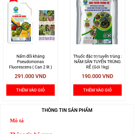
Nấm đối kháng
Thuốc đặc trị tuyến trùng :
Pseudomonas
NẤM SĂN TUYẾN TRÙNG
Fluorescens ( Can 2 lít )
RỄ (Gói 1kg)
291.000
VND
190.000
VND
THÊM VÀO GIỎ
THÊM VÀO GIỎ
THÔNG TIN SẢN PHẨM
Mô tả