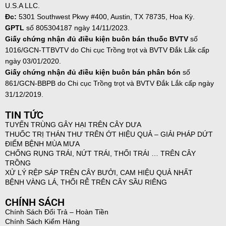
U.S.A LLC.
Đc:
5301 Southwest Pkwy #400, Austin, TX 78735, Hoa Kỳ.
GPTL
số 805304187 ngày
14/11/2023.
Giấy chứng nhận đủ điều kiện buôn bán thuốc BVTV
số
1016/GCN-TTBVTV do Chi cục Trồng trọt và BVTV Đắk Lắk cấp
ngày 03/01/2020.
Giấy chứng nhận đủ điều kiện buôn bán phân bón
số
861/GCN-BBPB do Chi cục Trồng trọt và BVTV Đắk Lắk cấp ngày
31/12/2019.
TIN TỨC
TUYẾN TRÙNG GÂY HẠI TRÊN CÂY DƯA
THUỐC TRỊ THÁN THƯ TRÊN ỚT HIỆU QUẢ – GIẢI PHÁP DỨT
ĐIỂM BỆNH MÙA MƯA
CHỐNG RỤNG TRÁI, NỨT TRÁI, THỐI TRÁI … TRÊN CÂY
TRỒNG
XỬ LÝ RỆP SÁP TRÊN CÂY BƯỞI, CAM HIỆU QUẢ NHẤT
BỆNH VÀNG LÁ, THỐI RỄ TRÊN CÂY SẦU RIÊNG
CHÍNH SÁCH
Chính Sách Đổi Trả – Hoàn Tiền
Chính Sách Kiểm Hàng