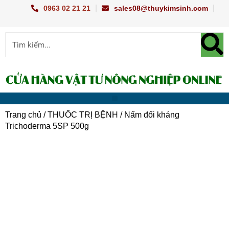
Nhảy
0963 02 21 21
sales08@thuykimsinh.com
tới
nội
Sear
Search
dung
Menu
TRANG CHỦ
CHUẨN ĐOÁN BỆNH
TRỒNG TRỌT
CHĂN NUÔI THỦY SẢN
DỤNG CỤ NÔNG NGHIỆP
KỸ THUẬT
Trang chủ
/
THUỐC TRỊ BỆNH
/ Nấm đối kháng
Trichoderma 5SP 500g