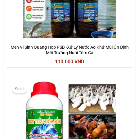
Men Vi Sinh Quang Hợp PSB -Xử Lý Nước Ao,Khử Mùi,Ổn Định
Môi Trường Nuôi Tôm Cá
110.000
VND
Giá
Giá
gốc
hiện
Sale!
là:
tại
200.000 VND.
là:
150.000 VND.