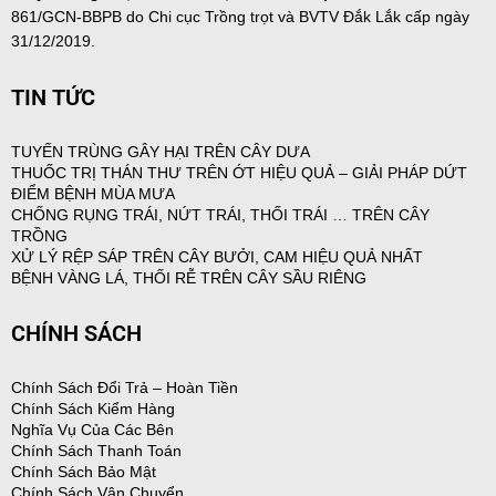
861/GCN-BBPB do Chi cục Trồng trọt và BVTV Đắk Lắk cấp ngày
31/12/2019.
TIN TỨC
TUYẾN TRÙNG GÂY HẠI TRÊN CÂY DƯA
THUỐC TRỊ THÁN THƯ TRÊN ỚT HIỆU QUẢ – GIẢI PHÁP DỨT
ĐIỂM BỆNH MÙA MƯA
CHỐNG RỤNG TRÁI, NỨT TRÁI, THỐI TRÁI … TRÊN CÂY
TRỒNG
XỬ LÝ RỆP SÁP TRÊN CÂY BƯỞI, CAM HIỆU QUẢ NHẤT
BỆNH VÀNG LÁ, THỐI RỄ TRÊN CÂY SẦU RIÊNG
CHÍNH SÁCH
Chính Sách Đổi Trả – Hoàn Tiền
Chính Sách Kiểm Hàng
Nghĩa Vụ Của Các Bên
Chính Sách Thanh Toán
Chính Sách Bảo Mật
Chính Sách Vận Chuyển