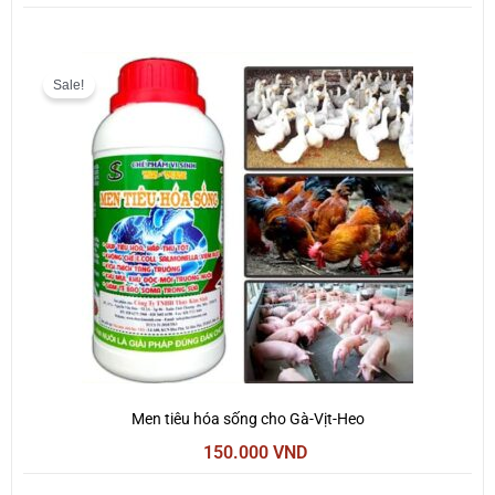
Giá
Giá
gốc
hiện
Sale!
là:
tại
200.000 VND.
là:
150.000 VND.
Men tiêu hóa sống cho Gà-Vịt-Heo
150.000
VND