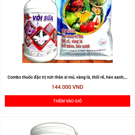
Combo thuốc đặc trị nứt thân xì mủ, vàng lá, thối rễ, héo xanh,…
144.000
VND
THÊM VÀO GIỎ