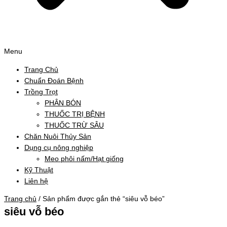
Menu
Trang Chủ
Chuẩn Đoán Bệnh
Trồng Trọt
PHÂN BÓN
THUỐC TRỊ BỆNH
THUỐC TRỪ SÂU
Chăn Nuôi Thủy Sản
Dụng cụ nông nghiệp
Meo phôi nấm/Hạt giống
Kỹ Thuật
Liên hệ
Trang chủ
/ Sản phẩm được gắn thẻ “siêu vỗ béo”
siêu vỗ béo