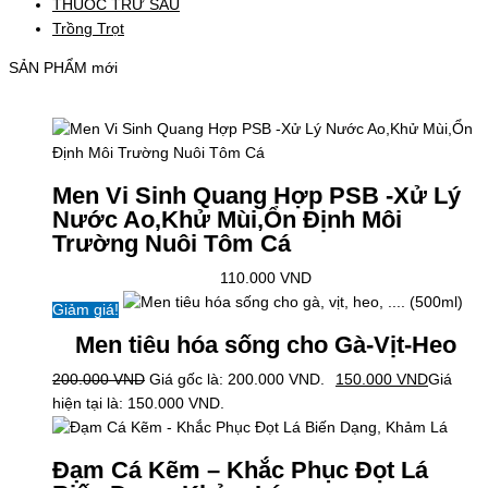
THUỐC TRỪ SÂU
Trồng Trọt
SẢN PHẨM mới
Men Vi Sinh Quang Hợp PSB -Xử Lý
Nước Ao,Khử Mùi,Ổn Định Môi
Trường Nuôi Tôm Cá
110.000
VND
Giảm giá!
Men tiêu hóa sống cho Gà-Vịt-Heo
200.000
VND
Giá gốc là: 200.000 VND.
150.000
VND
Giá
hiện tại là: 150.000 VND.
Đạm Cá Kẽm – Khắc Phục Đọt Lá