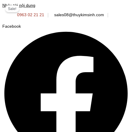
Nhảy tới nội dung
Sale!
0963 02 21 21
sales08@thuykimsinh.com
Facebook