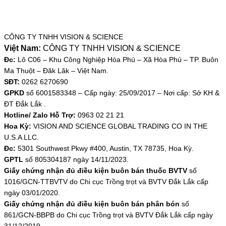
CÔNG TY TNHH VISION & SCIENCE
Việt Nam:
CÔNG TY TNHH VISION & SCIENCE
Đc:
Lô C06 – Khu Công Nghiệp Hòa Phú – Xã Hòa Phú – TP. Buôn
Ma Thuột – Đăk Lăk – Việt Nam.
SĐT:
0262 6270690
GPKD
số
6001583348 – Cấp ngày: 25/09/2017 – Nơi cấp: Sở KH &
ĐT Đắk Lắk .
Hotline/ Zalo Hỗ Trợ:
0963 02 21 21
Hoa Kỳ:
VISION AND SCIENCE GLOBAL TRADING CO IN THE
U.S.A LLC.
Đc:
5301 Southwest Pkwy #400, Austin, TX 78735, Hoa Kỳ.
GPTL
số 805304187 ngày
14/11/2023.
Giấy chứng nhận đủ điều kiện buôn bán thuốc BVTV
số
1016/GCN-TTBVTV do Chi cục Trồng trọt và BVTV Đắk Lắk cấp
ngày 03/01/2020.
Giấy chứng nhận đủ điều kiện buôn bán phân bón
số
861/GCN-BBPB do Chi cục Trồng trọt và BVTV Đắk Lắk cấp ngày