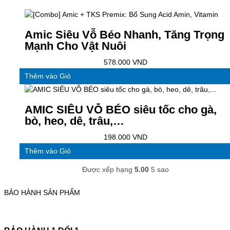
Amic Siêu Vỗ Béo Nhanh, Tăng Trọng
Mạnh Cho Vật Nuôi
578.000
VND
Thêm vào Giỏ
AMIC SIÊU VỖ BÉO siêu tốc cho gà,
bò, heo, dê, trâu,…
198.000
VND
Thêm vào Giỏ
Được xếp hạng
5.00
5 sao
BẢO HÀNH SẢN PHẨM