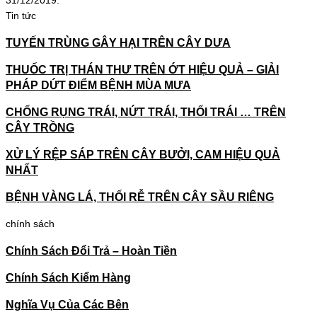
31/12/2019.
Tin tức
TUYẾN TRÙNG GÂY HẠI TRÊN CÂY DƯA
THUỐC TRỊ THÁN THƯ TRÊN ỚT HIỆU QUẢ – GIẢI
PHÁP DỨT ĐIỂM BỆNH MÙA MƯA
CHỐNG RỤNG TRÁI, NỨT TRÁI, THỐI TRÁI … TRÊN
CÂY TRỒNG
XỬ LÝ RỆP SÁP TRÊN CÂY BƯỞI, CAM HIỆU QUẢ
NHẤT
BỆNH VÀNG LÁ, THỐI RỄ TRÊN CÂY SẦU RIÊNG
chính sách
Chính Sách Đổi Trả – Hoàn Tiền
Chính Sách Kiểm Hàng
Nghĩa Vụ Của Các Bên