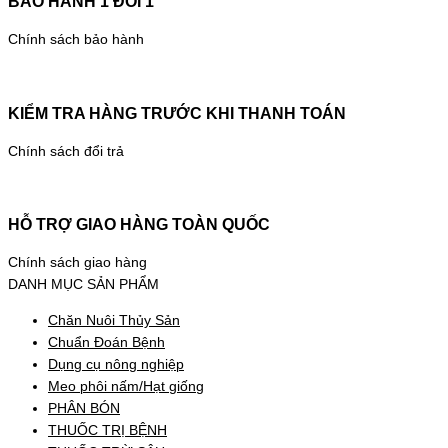
BẢO HÀNH 1 ĐỔI 1
Chính sách bảo hành
KIỂM TRA HÀNG TRƯỚC KHI THANH TOÁN
Chính sách đổi trả
HỖ TRỢ GIAO HÀNG TOÀN QUỐC
Chính sách giao hàng
DANH MỤC SẢN PHẨM
Chăn Nuôi Thủy Sản
Chuẩn Đoán Bệnh
Dụng cụ nông nghiệp
Meo phôi nấm/Hạt giống
PHÂN BÓN
THUỐC TRỊ BỆNH