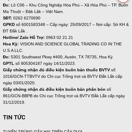
Đc:
Lô C06 – Khu Công Nghiệp Hòa Phú – Xã Hòa Phú – TP. Buôn
Ma Thuột – Đăk Lăk – Việt Nam.
SĐT:
0262 6270690
GPKD
số
6001583348 – Cấp ngày: 25/09/2017 – Nơi cấp: Sở KH &
ĐT Đắk Lắk .
Hotline/ Zalo Hỗ Trợ:
0963 02 21 21
Hoa Kỳ:
VISION AND SCIENCE GLOBAL TRADING CO IN THE
U.S.A LLC.
Đc:
5301 Southwest Pkwy #400, Austin, TX 78735, Hoa Kỳ.
GPTL
số 805304187 ngày
14/11/2023.
Giấy chứng nhận đủ điều kiện buôn bán thuốc BVTV
số
1016/GCN-TTBVTV do Chi cục Trồng trọt và BVTV Đắk Lắk cấp
ngày 03/01/2020.
Giấy chứng nhận đủ điều kiện buôn bán phân bón
số
861/GCN-BBPB do Chi cục Trồng trọt và BVTV Đắk Lắk cấp ngày
31/12/2019.
TIN TỨC
TUYẾN TRÙNG GÂY HẠI TRÊN CÂY DƯA