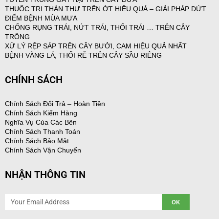
THUỐC TRỊ THÁN THƯ TRÊN ỚT HIỆU QUẢ – GIẢI PHÁP DỨT
ĐIỂM BỆNH MÙA MƯA
CHỐNG RỤNG TRÁI, NỨT TRÁI, THỐI TRÁI … TRÊN CÂY
TRỒNG
XỬ LÝ RỆP SÁP TRÊN CÂY BƯỞI, CAM HIỆU QUẢ NHẤT
BỆNH VÀNG LÁ, THỐI RỄ TRÊN CÂY SẦU RIÊNG
CHÍNH SÁCH
Chính Sách Đổi Trả – Hoàn Tiền
Chính Sách Kiểm Hàng
Nghĩa Vụ Của Các Bên
Chính Sách Thanh Toán
Chính Sách Bảo Mật
Chính Sách Vận Chuyển
NHẬN THÔNG TIN
Email
OK