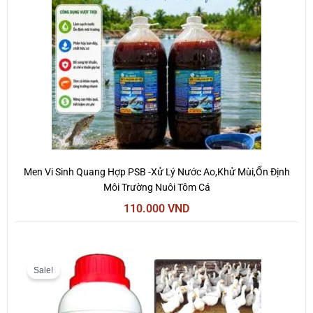
Men Vi Sinh Quang Hợp PSB -Xử Lý Nước Ao,Khử Mùi,Ổn Định
Môi Trường Nuôi Tôm Cá
110.000
VND
Giá
Giá
gốc
hiện
Sale!
là:
tại
200.000 VND.
là:
150.000 VND.