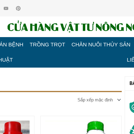
Y
P
o
i
u
n
t
t
u
e
b
r
e
e
s
t
ÁN BỆNH
TRỒNG TRỌT
CHĂN NUÔI THỦY SẢN
HUẬT
LI
B