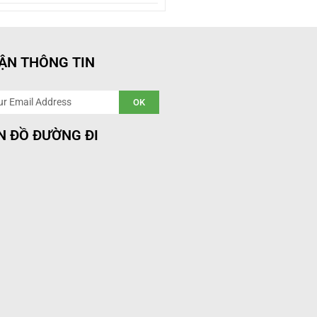
ẬN THÔNG TIN
l
OK
N ĐỒ ĐƯỜNG ĐI