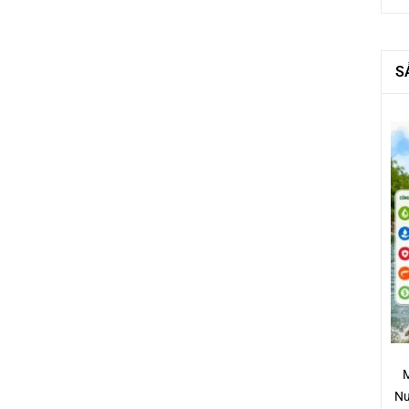
S
M
Nư