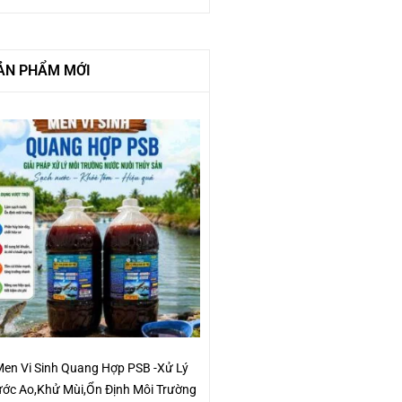
ẢN PHẨM MỚI
en Vi Sinh Quang Hợp PSB -Xử Lý
ớc Ao,Khử Mùi,Ổn Định Môi Trường