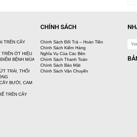
CHÍNH SÁCH
NH
I TRÊN CÂY
Chính Sách Đổi Trả – Hoàn Tiền
Emai
Chính Sách Kiểm Hàng
 TRÊN ỚT HIỆU
Nghĩa Vụ Của Các Bên
BẢ
 ĐIỂM BỆNH MÙA
Chính Sách Thanh Toán
Chính Sách Bảo Mật
ỨT TRÁI, THỐI
Chính Sách Vận Chuyển
RỒNG
 CÂY BƯỞI, CAM
RỄ TRÊN CÂY