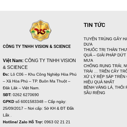
TIN TỨC
TUYẾN TRÙNG GÂY HẠ
DƯA
CÔNG TY TNHH VISION & SCIENCE
THUỐC TRỊ THÁN THƯ
QUẢ – GIẢI PHÁP DỨT
MƯA
Việt Nam:
CÔNG TY TNHH VISION
CHỐNG RỤNG TRÁI, N
& SCIENCE
TRÁI … TRÊN CÂY T
Đc:
Lô C06 – Khu Công Nghiệp Hòa Phú
XỬ LÝ RỆP SÁP TRÊN
– Xã Hòa Phú – TP. Buôn Ma Thuột –
HIỆU QUẢ NHẤT
BỆNH VÀNG LÁ, THỐI 
Đăk Lăk – Việt Nam.
SẦU RIÊNG
SĐT:
0262 6270690
GPKD
số
6001583348 – Cấp ngày:
25/09/2017 – Nơi cấp: Sở KH & ĐT Đắk
Lắk .
Hotline/ Zalo Hỗ Trợ:
0963 02 21 21