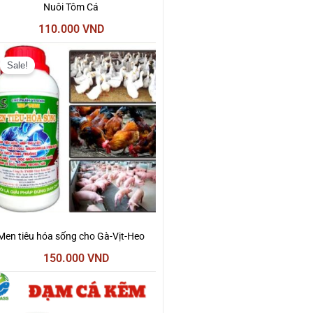
Nuôi Tôm Cá
110.000
VND
Giá
Giá
gốc
hiện
Sale!
là:
tại
200.000 VND.
là:
150.000 VND.
Men tiêu hóa sống cho Gà-Vịt-Heo
150.000
VND